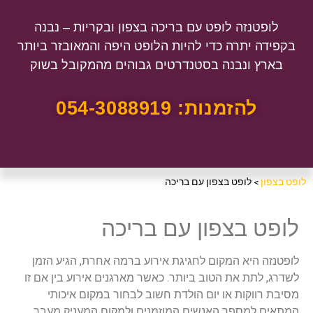
לופטנזה לופט עם בריכה בצפון ובקריות – נבנה
בקפידה יתרה כדי להיות הלופט היפה והמאובזר ביותר
בארץ ונבנה בסטנדרטים גבוהים מהמקובל בשוק
להזמנות: 054-3088919
לופט בצפון
>
לופט בצפון עם בריכה
לופט בצפון עם בריכה
לופטנזה היא המקום לחגיגת אירוע ברמה אחרת, הגיע הזמן
לשדרג, לתת את הטוב ביותר. כאשר מארגנים אירוע בין אם זו
מסיבת רווקות או יום הולדת חשוב לבחור במקום איכותי
המתאים למספר האנשים המוזמנים ולמקום המעניק מעבר